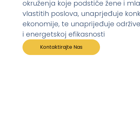
okruženja koje podstiče žene i ml
vlastitih poslova, unaprjeđuje kon
ekonomije, te unaprijeđuje održiv
i energetskoj efikasnosti
Kontaktirajte Nas