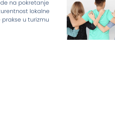
ade na pokretanje
kurentnost lokalne
e prakse u turizmu